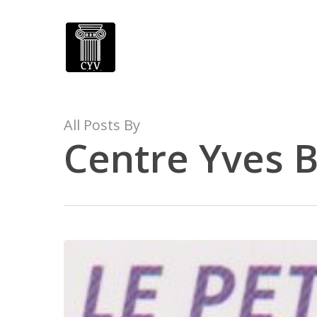
Skip
to
main
content
All Posts By
Centre Yves 