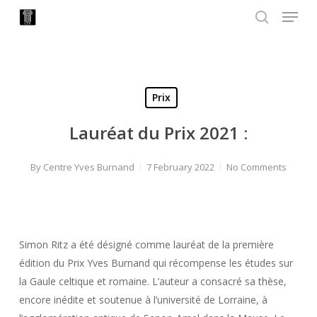
Menu
Skip
to
search
Close
main
Menu
content
Prix
Lauréat du Prix 2021 :
By
Centre Yves Burnand
7 February 2022
No Comments
Simon Ritz a été désigné comme lauréat de la première
édition du Prix Yves Burnand qui récompense les études sur
la Gaule celtique et romaine. L’auteur a consacré sa thèse,
encore inédite et soutenue à l’université de Lorraine, à