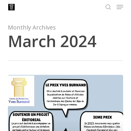
Menu
Skip
to
search
Close
main
Menu
content
Monthly Archives
March 2024